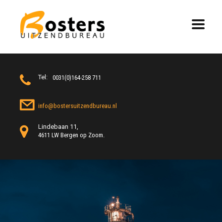
Tel:
0031(0)164-258 711
info@bostersuitzendbureau.nl
Lindebaan 11,
4611 LW Bergen op Zoom.